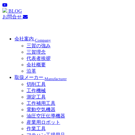
BLOG
お問合せ
会社案内
Company
三賀の強み
三賀理念
代表者挨拶
会社概要
沿革
取扱メーカー
Manufacturer
切削工具
工作機械
測定工具
工作補用工具
電動空気機器
油圧空圧伝導機器
産業用ロボット
作業工具
マテハン工場用品