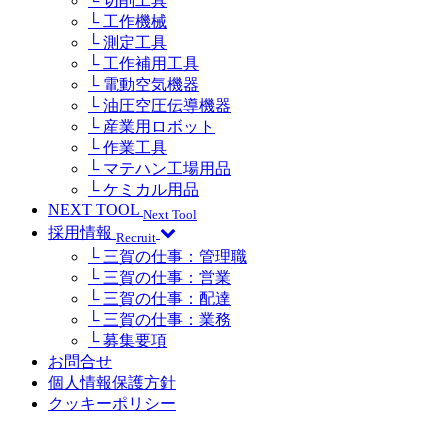
└ 切削工具
└ 工作機械
└ 測定工具
└ 工作補用工具
└ 電動空気機器
└ 油圧空圧伝導機器
└ 産業用ロボット
└ 作業工具
└ マテハン工場用品
└ ケミカル用品
NEXT TOOL
Next Tool
採用情報
Recruit
└ 三賀の仕事：管理職
└ 三賀の仕事：営業
└ 三賀の仕事：配達
└ 三賀の仕事：業務
└ 募集要項
お問合せ
個人情報保護方針
クッキーポリシー