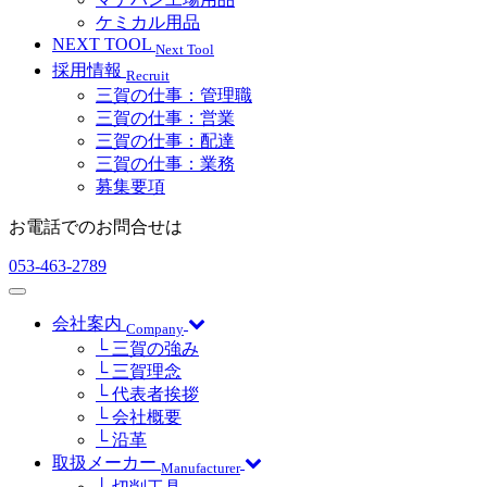
ケミカル用品
NEXT TOOL
Next Tool
採用情報
Recruit
三賀の仕事：管理職
三賀の仕事：営業
三賀の仕事：配達
三賀の仕事：業務
募集要項
お電話でのお問合せは
053-463-2789
会社案内
Company
└ 三賀の強み
└ 三賀理念
└ 代表者挨拶
└ 会社概要
└ 沿革
取扱メーカー
Manufacturer