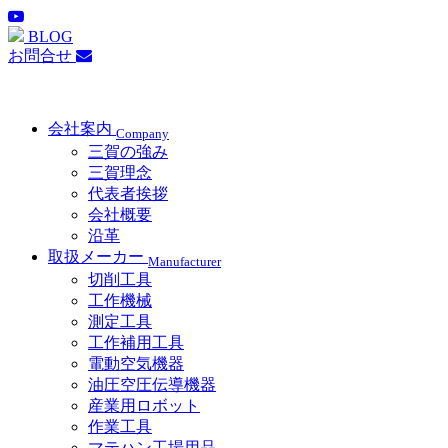
BLOG
お問合せ
会社案内
Company
三賀の強み
三賀理念
代表者挨拶
会社概要
沿革
取扱メーカー
Manufacturer
切削工具
工作機械
測定工具
工作補用工具
電動空気機器
油圧空圧伝導機器
産業用ロボット
作業工具
マテハン工場用品