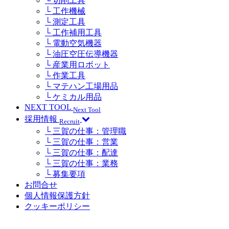
└ 切削工具
└ 工作機械
└ 測定工具
└ 工作補用工具
└ 電動空気機器
└ 油圧空圧伝導機器
└ 産業用ロボット
└ 作業工具
└ マテハン工場用品
└ ケミカル用品
NEXT TOOL
Next Tool
採用情報
Recruit
└ 三賀の仕事：管理職
└ 三賀の仕事：営業
└ 三賀の仕事：配達
└ 三賀の仕事：業務
└ 募集要項
お問合せ
個人情報保護方針
クッキーポリシー