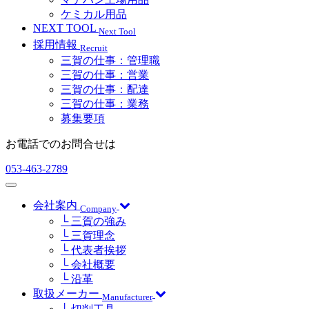
ケミカル用品
NEXT TOOL
Next Tool
採用情報
Recruit
三賀の仕事：管理職
三賀の仕事：営業
三賀の仕事：配達
三賀の仕事：業務
募集要項
お電話でのお問合せは
053-463-2789
会社案内
Company
└ 三賀の強み
└ 三賀理念
└ 代表者挨拶
└ 会社概要
└ 沿革
取扱メーカー
Manufacturer