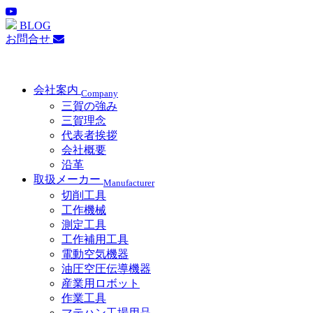
BLOG
お問合せ
会社案内
Company
三賀の強み
三賀理念
代表者挨拶
会社概要
沿革
取扱メーカー
Manufacturer
切削工具
工作機械
測定工具
工作補用工具
電動空気機器
油圧空圧伝導機器
産業用ロボット
作業工具
マテハン工場用品