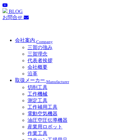
BLOG
お問合せ
会社案内
Company
三賀の強み
三賀理念
代表者挨拶
会社概要
沿革
取扱メーカー
Manufacturer
切削工具
工作機械
測定工具
工作補用工具
電動空気機器
油圧空圧伝導機器
産業用ロボット
作業工具
マテハン工場用品