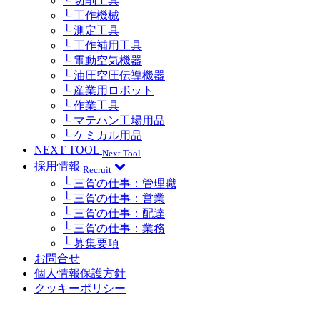
└ 切削工具
└ 工作機械
└ 測定工具
└ 工作補用工具
└ 電動空気機器
└ 油圧空圧伝導機器
└ 産業用ロボット
└ 作業工具
└ マテハン工場用品
└ ケミカル用品
NEXT TOOL
Next Tool
採用情報
Recruit
└ 三賀の仕事：管理職
└ 三賀の仕事：営業
└ 三賀の仕事：配達
└ 三賀の仕事：業務
└ 募集要項
お問合せ
個人情報保護方針
クッキーポリシー