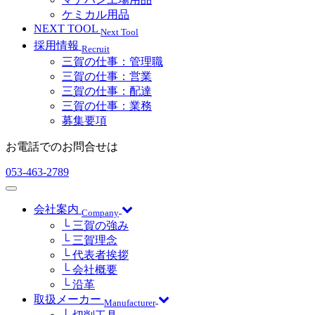
ケミカル用品
NEXT TOOL
Next Tool
採用情報
Recruit
三賀の仕事：管理職
三賀の仕事：営業
三賀の仕事：配達
三賀の仕事：業務
募集要項
お電話でのお問合せは
053-463-2789
会社案内
Company
└ 三賀の強み
└ 三賀理念
└ 代表者挨拶
└ 会社概要
└ 沿革
取扱メーカー
Manufacturer