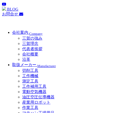
BLOG
お問合せ
会社案内
Company
三賀の強み
三賀理念
代表者挨拶
会社概要
沿革
取扱メーカー
Manufacturer
切削工具
工作機械
測定工具
工作補用工具
電動空気機器
油圧空圧伝導機器
産業用ロボット
作業工具
マテハン工場用品