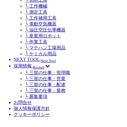
└ 切削工具
└ 工作機械
└ 測定工具
└ 工作補用工具
└ 電動空気機器
└ 油圧空圧伝導機器
└ 産業用ロボット
└ 作業工具
└ マテハン工場用品
└ ケミカル用品
NEXT TOOL
Next Tool
採用情報
Recruit
└ 三賀の仕事：管理職
└ 三賀の仕事：営業
└ 三賀の仕事：配達
└ 三賀の仕事：業務
└ 募集要項
お問合せ
個人情報保護方針
クッキーポリシー