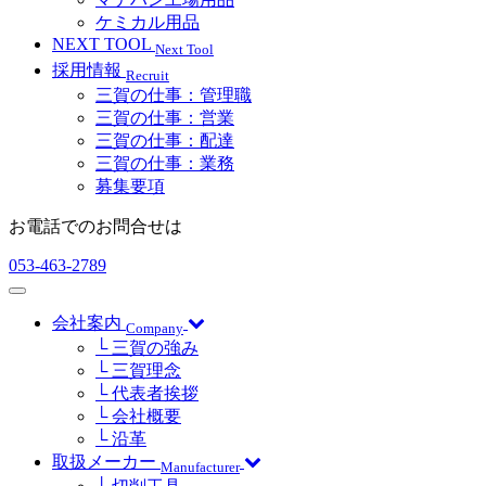
ケミカル用品
NEXT TOOL
Next Tool
採用情報
Recruit
三賀の仕事：管理職
三賀の仕事：営業
三賀の仕事：配達
三賀の仕事：業務
募集要項
お電話でのお問合せは
053-463-2789
会社案内
Company
└ 三賀の強み
└ 三賀理念
└ 代表者挨拶
└ 会社概要
└ 沿革
取扱メーカー
Manufacturer