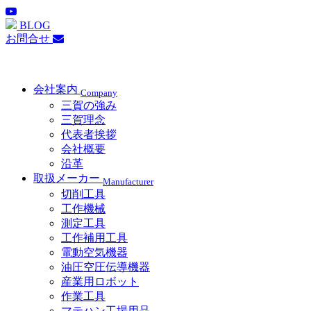
BLOG
お問合せ
会社案内
Company
三賀の強み
三賀理念
代表者挨拶
会社概要
沿革
取扱メーカー
Manufacturer
切削工具
工作機械
測定工具
工作補用工具
電動空気機器
油圧空圧伝導機器
産業用ロボット
作業工具
マテハン工場用品