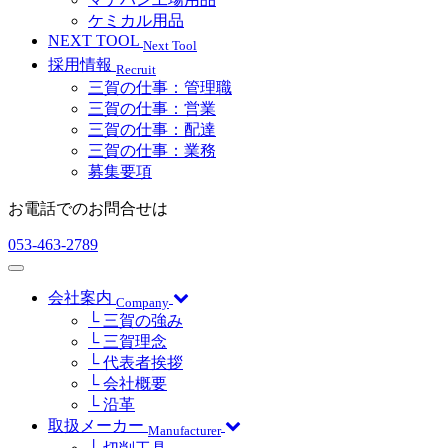
ケミカル用品
NEXT TOOL
Next Tool
採用情報
Recruit
三賀の仕事：管理職
三賀の仕事：営業
三賀の仕事：配達
三賀の仕事：業務
募集要項
お電話でのお問合せは
053-463-2789
会社案内
Company
└ 三賀の強み
└ 三賀理念
└ 代表者挨拶
└ 会社概要
└ 沿革
取扱メーカー
Manufacturer