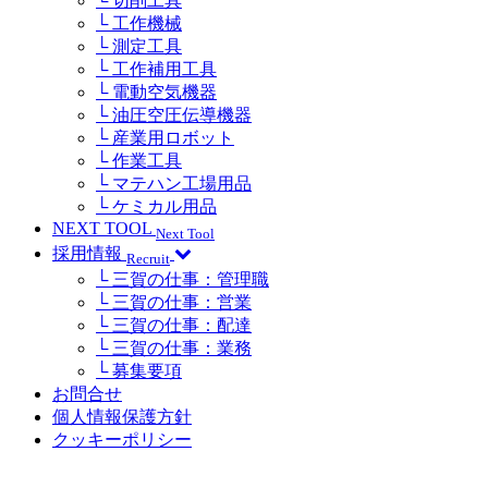
└ 切削工具
└ 工作機械
└ 測定工具
└ 工作補用工具
└ 電動空気機器
└ 油圧空圧伝導機器
└ 産業用ロボット
└ 作業工具
└ マテハン工場用品
└ ケミカル用品
NEXT TOOL
Next Tool
採用情報
Recruit
└ 三賀の仕事：管理職
└ 三賀の仕事：営業
└ 三賀の仕事：配達
└ 三賀の仕事：業務
└ 募集要項
お問合せ
個人情報保護方針
クッキーポリシー