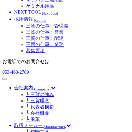
ケミカル用品
NEXT TOOL
Next Tool
採用情報
Recruit
三賀の仕事：管理職
三賀の仕事：営業
三賀の仕事：配達
三賀の仕事：業務
募集要項
お電話でのお問合せは
053-463-2789
会社案内
Company
└ 三賀の強み
└ 三賀理念
└ 代表者挨拶
└ 会社概要
└ 沿革
取扱メーカー
Manufacturer