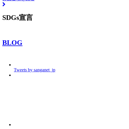
SDGs宣言
BLOG
Tweets by sanganet_jp