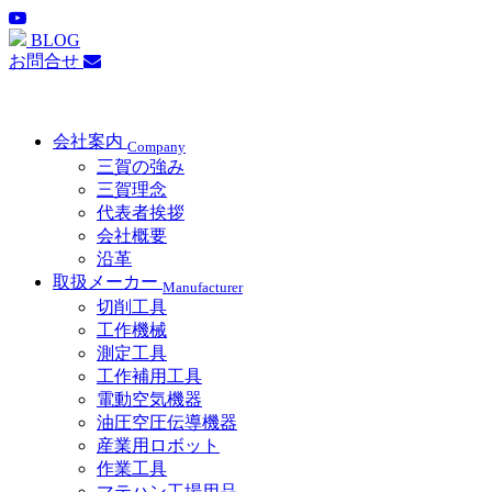
BLOG
お問合せ
会社案内
Company
三賀の強み
三賀理念
代表者挨拶
会社概要
沿革
取扱メーカー
Manufacturer
切削工具
工作機械
測定工具
工作補用工具
電動空気機器
油圧空圧伝導機器
産業用ロボット
作業工具
マテハン工場用品