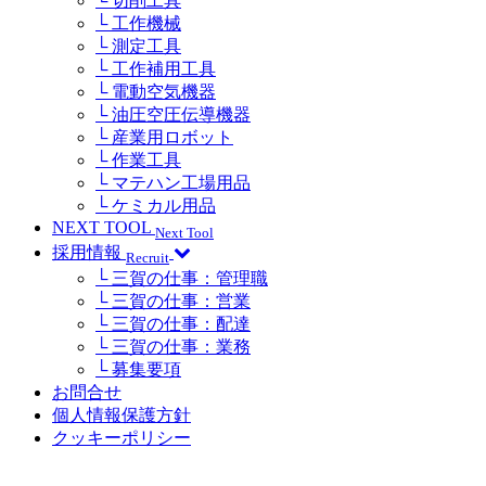
└ 切削工具
└ 工作機械
└ 測定工具
└ 工作補用工具
└ 電動空気機器
└ 油圧空圧伝導機器
└ 産業用ロボット
└ 作業工具
└ マテハン工場用品
└ ケミカル用品
NEXT TOOL
Next Tool
採用情報
Recruit
└ 三賀の仕事：管理職
└ 三賀の仕事：営業
└ 三賀の仕事：配達
└ 三賀の仕事：業務
└ 募集要項
お問合せ
個人情報保護方針
クッキーポリシー