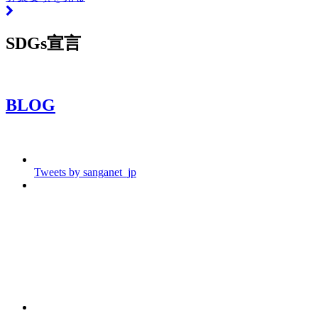
SDGs宣言
BLOG
Tweets by sanganet_jp