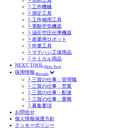
└ 切削工具
└ 工作機械
└ 測定工具
└ 工作補用工具
└ 電動空気機器
└ 油圧空圧伝導機器
└ 産業用ロボット
└ 作業工具
└ マテハン工場用品
└ ケミカル用品
NEXT TOOL
Next Tool
採用情報
Recruit
└ 三賀の仕事：管理職
└ 三賀の仕事：営業
└ 三賀の仕事：配達
└ 三賀の仕事：業務
└ 募集要項
お問合せ
個人情報保護方針
クッキーポリシー