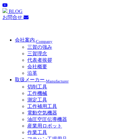
BLOG
お問合せ
会社案内
Company
三賀の強み
三賀理念
代表者挨拶
会社概要
沿革
取扱メーカー
Manufacturer
切削工具
工作機械
測定工具
工作補用工具
電動空気機器
油圧空圧伝導機器
産業用ロボット
作業工具
マテハン工場用品