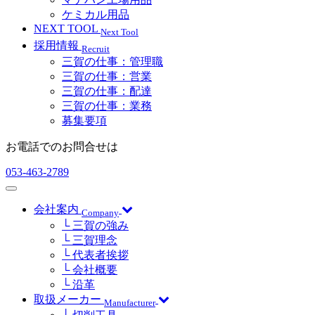
ケミカル用品
NEXT TOOL
Next Tool
採用情報
Recruit
三賀の仕事：管理職
三賀の仕事：営業
三賀の仕事：配達
三賀の仕事：業務
募集要項
お電話でのお問合せは
053-463-2789
会社案内
Company
└ 三賀の強み
└ 三賀理念
└ 代表者挨拶
└ 会社概要
└ 沿革
取扱メーカー
Manufacturer