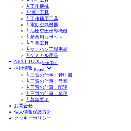
└ 切削工具
└ 工作機械
└ 測定工具
└ 工作補用工具
└ 電動空気機器
└ 油圧空圧伝導機器
└ 産業用ロボット
└ 作業工具
└ マテハン工場用品
└ ケミカル用品
NEXT TOOL
Next Tool
採用情報
Recruit
└ 三賀の仕事：管理職
└ 三賀の仕事：営業
└ 三賀の仕事：配達
└ 三賀の仕事：業務
└ 募集要項
お問合せ
個人情報保護方針
クッキーポリシー