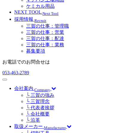
ケミカル用品
NEXT TOOL
Next Tool
採用情報
Recruit
三賀の仕事：管理職
三賀の仕事：営業
三賀の仕事：配達
三賀の仕事：業務
募集要項
お電話でのお問合せは
053-463-2789
会社案内
Company
└ 三賀の強み
└ 三賀理念
└ 代表者挨拶
└ 会社概要
└ 沿革
取扱メーカー
Manufacturer