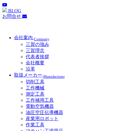
BLOG
お問合せ
会社案内
Company
三賀の強み
三賀理念
代表者挨拶
会社概要
沿革
取扱メーカー
Manufacturer
切削工具
工作機械
測定工具
工作補用工具
電動空気機器
油圧空圧伝導機器
産業用ロボット
作業工具
マテハン工場用品