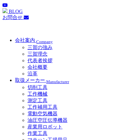
BLOG
お問合せ
会社案内
Company
三賀の強み
三賀理念
代表者挨拶
会社概要
沿革
取扱メーカー
Manufacturer
切削工具
工作機械
測定工具
工作補用工具
電動空気機器
油圧空圧伝導機器
産業用ロボット
作業工具
マテハン工場用品