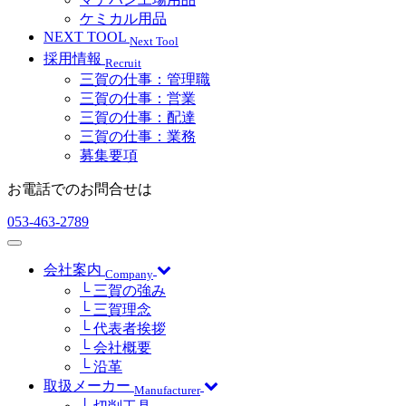
ケミカル用品
NEXT TOOL
Next Tool
採用情報
Recruit
三賀の仕事：管理職
三賀の仕事：営業
三賀の仕事：配達
三賀の仕事：業務
募集要項
お電話でのお問合せは
053-463-2789
会社案内
Company
└ 三賀の強み
└ 三賀理念
└ 代表者挨拶
└ 会社概要
└ 沿革
取扱メーカー
Manufacturer