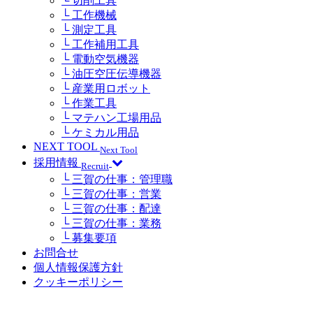
└ 切削工具
└ 工作機械
└ 測定工具
└ 工作補用工具
└ 電動空気機器
└ 油圧空圧伝導機器
└ 産業用ロボット
└ 作業工具
└ マテハン工場用品
└ ケミカル用品
NEXT TOOL
Next Tool
採用情報
Recruit
└ 三賀の仕事：管理職
└ 三賀の仕事：営業
└ 三賀の仕事：配達
└ 三賀の仕事：業務
└ 募集要項
お問合せ
個人情報保護方針
クッキーポリシー