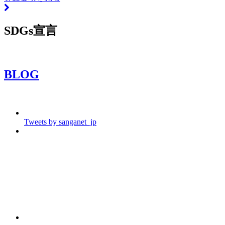
SDGs宣言
BLOG
Tweets by sanganet_jp